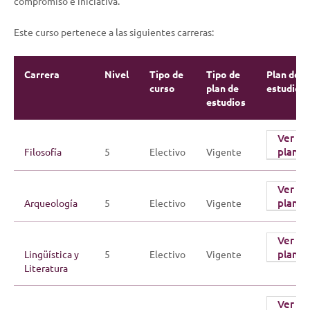
compromiso e iniciativa.
Este curso pertenece a las siguientes carreras:
Carrera
Nivel
Tipo de
Tipo de
Plan de
curso
plan de
estudios
estudios
Ver
plan
Filosofía
5
Electivo
Vigente
Ver
plan
Arqueología
5
Electivo
Vigente
Ver
plan
Lingüística y
5
Electivo
Vigente
Literatura
Ver