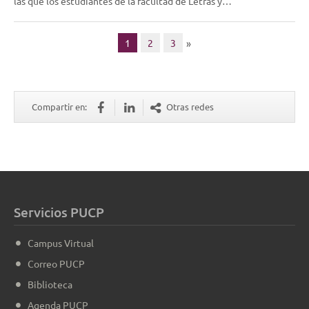
las que los estudiantes de la facultad de Letras y…
1
2
3
»
Compartir en:
Otras redes
Servicios PUCP
Campus Virtual
Correo PUCP
Biblioteca
Agenda PUCP