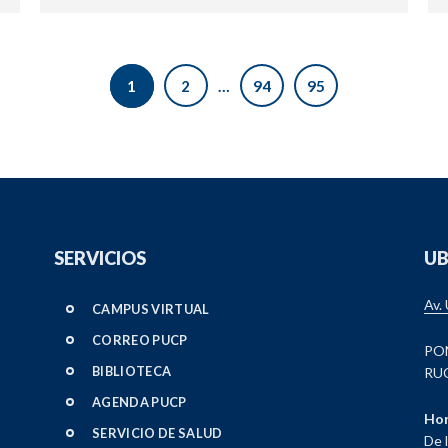
1
2
…
94
95
SERVICIOS
UB
Av.
CAMPUS VIRTUAL
CORREO PUCP
PO
BIBLIOTECA
RUC
AGENDA PUCP
Hor
SERVICIO DE SALUD
De 