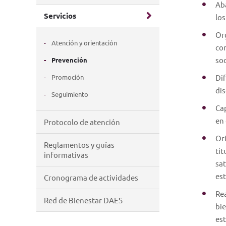
Aba
Servicios
los
Or
Atención y orientación
con
soc
Prevención
Promoción
Dif
dis
Seguimiento
Cap
en 
Protocolo de atención
Ori
Reglamentos y guías
tit
informativas
sat
est
Cronograma de actividades
Rea
Red de Bienestar DAES
bie
est