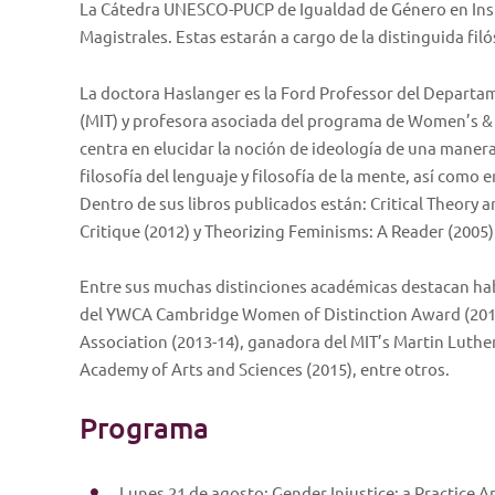
La Cátedra UNESCO-PUCP de Igualdad de Género en Inst
Magistrales. Estas estarán a cargo de la distinguida f
La doctora Haslanger es la Ford Professor del Departam
(MIT) y profesora asociada del programa de Women’s & 
centra en elucidar la noción de ideología de una maner
filosofía del lenguaje y filosofía de la mente, así como e
Dentro de sus libros publicados están: Critical Theory an
Critique (2012) y Theorizing Feminisms: A Reader (2005)
Entre sus muchas distinciones académicas destacan h
del YWCA Cambridge Women of Distinction Award (2011),
Association (2013-14), ganadora del MIT’s Martin Luthe
Academy of Arts and Sciences (2015), entre otros.
Programa
Lunes 21 de agosto: Gender Injustice: a Practice 