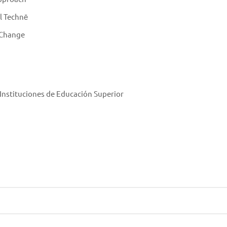
l Technē
 Change
nstituciones de Educación Superior