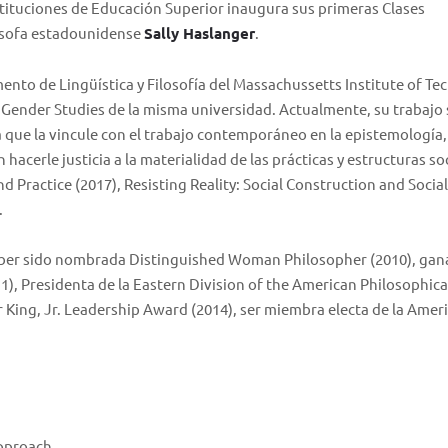
ituciones de Educación Superior inaugura sus primeras Clases
ilósofa estadounidense
Sally Haslanger
.
ento de Lingüística y Filosofía del Massachussetts Institute of T
Gender Studies de la misma universidad. Actualmente, su trabajo 
a que la vincule con el trabajo contemporáneo en la epistemología,
n hacerle justicia a la materialidad de las prácticas y estructuras so
d Practice (2017), Resisting Reality: Social Construction and Social
.
aber sido nombrada Distinguished Woman Philosopher (2010), ga
 Presidenta de la Eastern Division of the American Philosophica
r King, Jr. Leadership Award (2014), ser miembra electa de la Amer
Approach