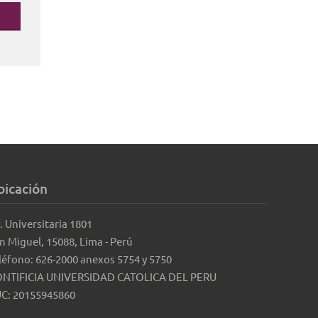
bicación
. Universitaria 1801
n Miguel, 15088, Lima - Perú
léfono: 626-2000 anexos 5754 y 5750
NTIFICIA UNIVERSIDAD CATOLICA DEL PERU
C: 20155945860