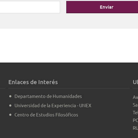
Enviar
Enlaces de Interés
U
Departamento de Humanidades
Av
Sa
Universidad de la Experiencia - UNEX
Te
Centro de Estudios Filosóficos
PO
RU