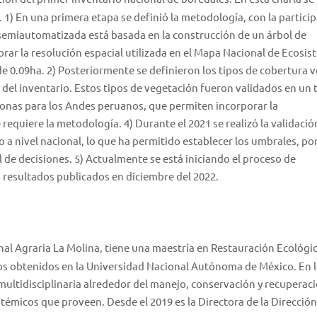
 1) En una primera etapa se definió la metodología, con la partici
 semiautomatizada está basada en la construcción de un árbol de
rar la resolución espacial utilizada en el Mapa Nacional de Ecosi
 0.09ha. 2) Posteriormente se definieron los tipos de cobertura v
 del inventario. Estos tipos de vegetación fueron validados en un t
zonas para los Andes peruanos, que permiten incorporar la
 requiere la metodología. 4) Durante el 2021 se realizó la validació
 a nivel nacional, lo que ha permitido establecer los umbrales, po
l de decisiones. 5) Actualmente se está iniciando el proceso de
s resultados publicados en diciembre del 2022.
al Agraria La Molina, tiene una maestría en Restauración Ecológic
os obtenidos en la Universidad Nacional Autónoma de México. En 
ultidisciplinaria alrededor del manejo, conservación y recuperac
stémicos que proveen. Desde el 2019 es la Directora de la Dirección