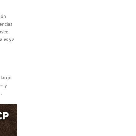
ión
iencias
osee
ales y a
 largo
es y
.