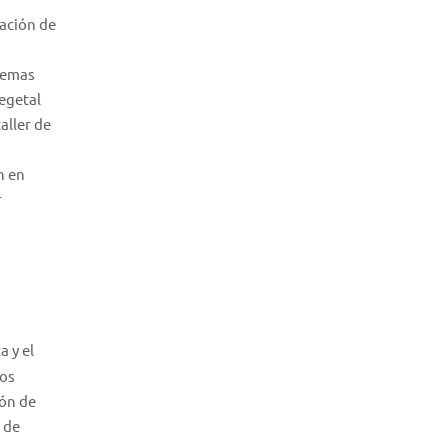
pación de
stemas
egetal
aller de
n en
r
a y el
los
ión de
 de