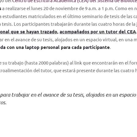
yo del
Centro de Escritura Académica (CEA) del Sistema de Bibliot
s
a realizarse el lunes 20 de noviembre de 9 a.m. a 1 p.m. Como en 
a estudiantes matriculados en el último seminario de tesis de las c
a tesis. Los participantes trabajarán durante las cuatro horas de la
onal que se hayan trazado,
acompañados por un tutor del CEA
ar en el avance de su tesis, alojados en un espacio virtual, en una
ada con una laptop personal para cada participante
.
su trabajo (hasta 2000 palabras) al link que encontrarán en el fo
etroalimentación del tutor, que estará presente durante las cuatro 
para trabajar en el avance de su tesis, alojados en un espacio 
os.