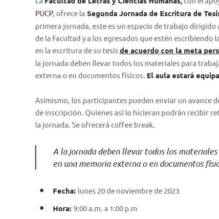
La
Facultad de Letras y Ciencias Humanas,
con el apo
PUCP
, ofrece la
Segunda Jornada de Escritura de Tesi
primera jornada, este es un espacio de trabajo dirigido 
de la Facultad y a los egresados que estén escribiendo l
en la escritura de su tesis
de acuerdo con la meta pers
la jornada deben llevar todos los materiales para trabaj
externa o en documentos físicos.
El aula estará equip
Asimismo, los participantes pueden enviar un avance de 
de inscripción. Quienes así lo hicieran podrán recibir r
la jornada. Se ofrecerá coffee break.
A la jornada deben llevar todos los materiales 
en una memoria externa o en documentos físic
Fecha:
lunes 20 de noviembre de 2023
Hora:
9:00 a.m. a 1:00 p.m