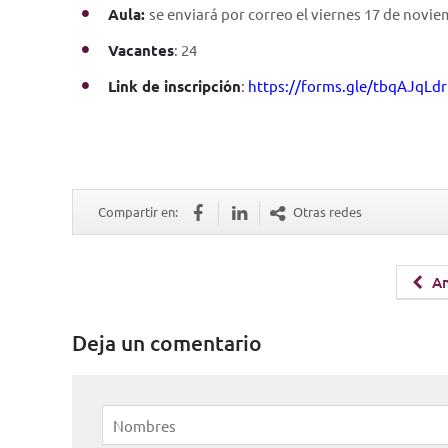
Aula:
se enviará por correo el viernes 17 de novi
Vacantes
: 24
Link de inscripción
:
https://forms.gle/tbqAJqLdr
Compartir en:
Otras redes
An
Deja un comentario