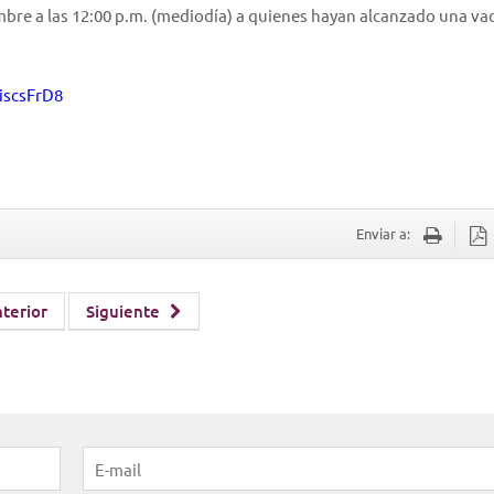
embre a las 12:00 p.m. (mediodía) a quienes hayan alcanzado una va
iscsFrD8
Enviar a:
terior
Siguiente