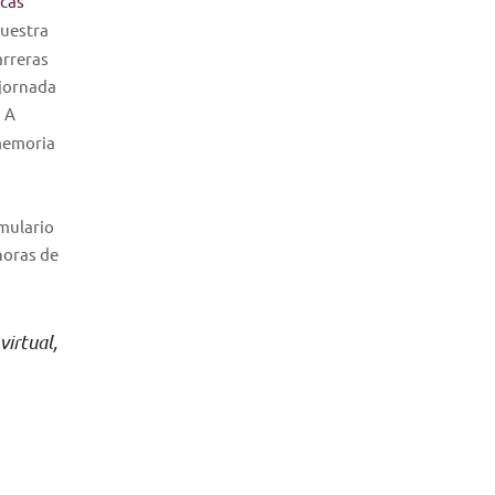
ecas
nuestra
arreras
 jornada
. A
 memoria
rmulario
horas de
virtual,