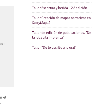
Taller Escritura y herida – 2.ª edición
Taller Creación de mapas narrativos en
StoryMapJS
Taller de edición de publicaciones: “De
la idea a la imprenta”
an a
Taller “De lo escrito a lo oral”
r el
o