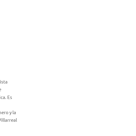
ista
e
ca. Es
nero y la
illarreal