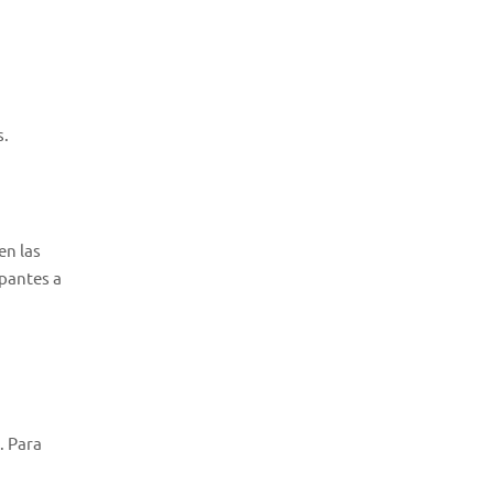
s.
en las
ipantes a
. Para