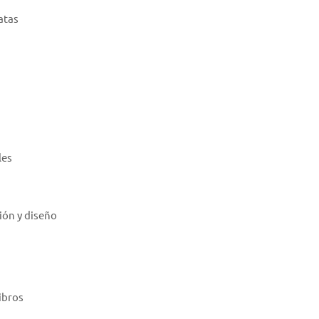
atas
les
ión y diseño
ibros