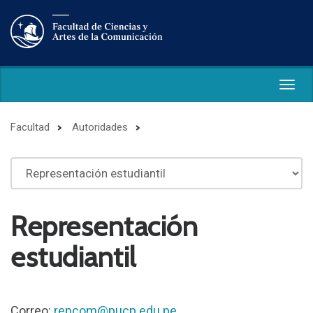
Togg
navig
Facultad
Autoridades
Representación
estudiantil
Correo:
repcom@pucp.edu.pe