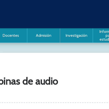
Infor
Docentes
Admisión
Investigación
p
estud
vo que alberga
iantes
binas de audio
s: