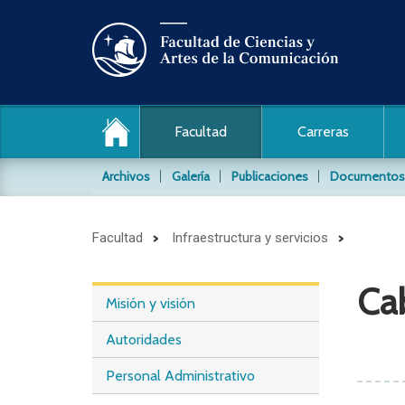
Facultad
Carreras
Archivos
Galería
Publicaciones
Documentos
Archivo de audio y video
Facultad
Infraestructura y servicios
Conocida también como la Videoteca, es un archi
material audiovisial producido por nuestros estud
Ca
Misión y visión
Archivos Fotográficos
Conservamos y difundimos los siguientes archivo
Autoridades
Daniel Pajuelo / PUCP
Personal Administrativo
Jaime Rázuri / PUCP