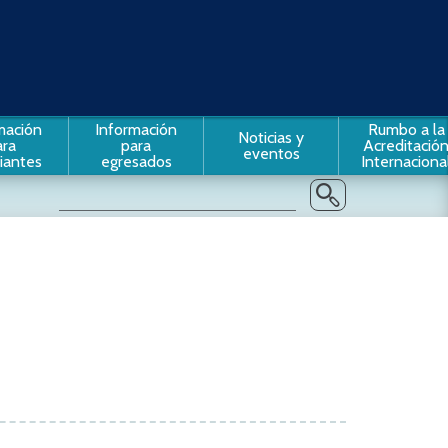
mación
Información
Rumbo a la
Noticias y
ara
para
Acreditació
eventos
iantes
egresados
Internaciona