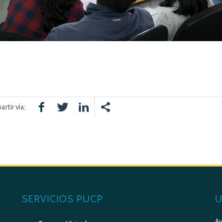
rtir vía:
SERVICIOS PUCP
U
Av