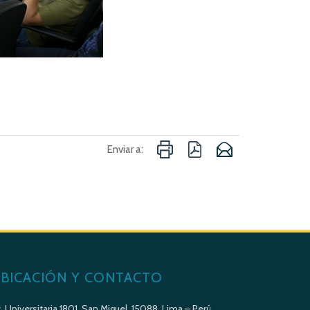
Enviar a:
BICACIÓN Y CONTACTO
. Universitaria 1801, San Miguel, 15088, Lima – Perú