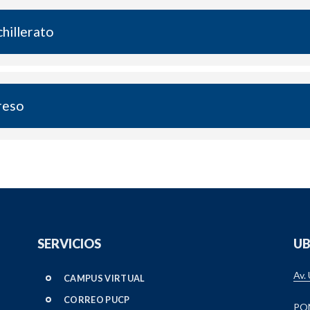
hillerato
reso
SERVICIOS
UB
Av.
CAMPUS VIRTUAL
CORREO PUCP
PO