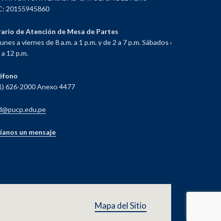
: 20155945860
ario de Atención de Mesa de Partes
lunes a viernes de 8 a.m. a 1 p.m. y de 2 a 7 p.m. Sábados de 8
 a 12 p.m.
éfono
1) 626-2000 Anexo 4477
d@pucp.edu.pe
íanos un mensaje
Mapa del Sitio