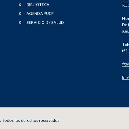
BIBLIOTECA
RUC
AGENDA PUCP
Hor
SERVICIO DE SALUD
De 
a.m.
Tel
(51
fga
Env
ú. Todos los derechos reservados.