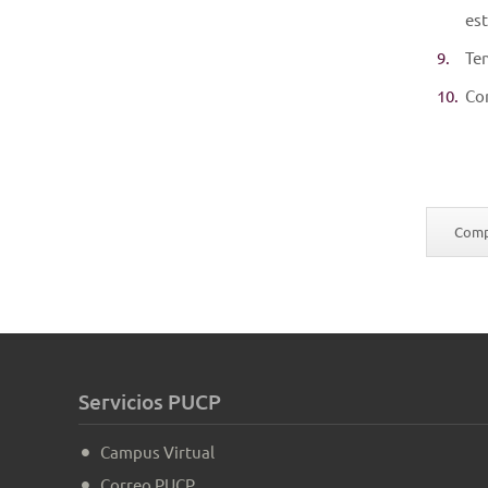
est
Ten
Con
Compa
Servicios PUCP
Campus Virtual
Correo PUCP