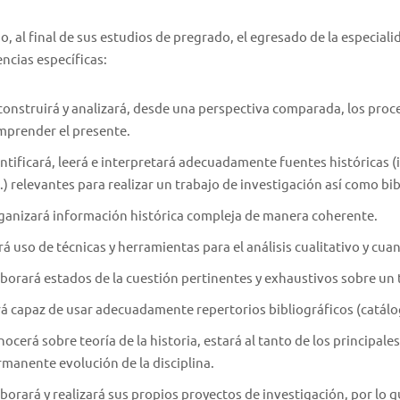
, al final de sus estudios de pregrado, el egresado de la especiali
cias específicas:
onstruirá y analizará, desde una perspectiva comparada, los proce
mprender el presente.
ntificará, leerá e interpretará adecuadamente fuentes históricas (i
.) relevantes para realizar un trabajo de investigación así como bib
ganizará información histórica compleja de manera coherente.
á uso de técnicas y herramientas para el análisis cualitativo y cuan
borará estados de la cuestión pertinentes y exhaustivos sobre un 
á capaz de usar adecuadamente repertorios bibliográficos (catálogo
ocerá sobre teoría de la historia, estará al tanto de los principale
manente evolución de la disciplina.
borará y realizará sus propios proyectos de investigación, por lo q