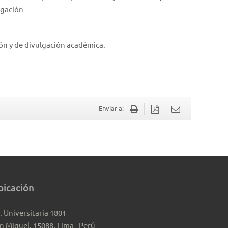
igación
ión y de divulgación académica.
Enviar a:
bicación
. Universitaria 1801
n Miguel, 15088, Lima - Perú