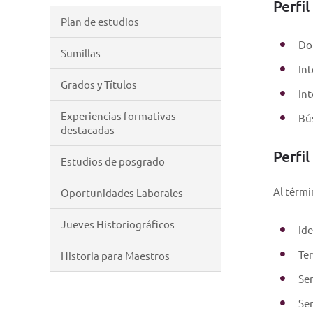
Perfil
Plan de estudios
Dom
Sumillas
Int
Grados y Títulos
Int
Experiencias formativas
Bús
destacadas
Perfi
Estudios de posgrado
Al térmi
Oportunidades Laborales
Jueves Historiográficos
Ide
Ten
Historia para Maestros
Ser
Ser