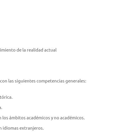
miento de la realidad actual
á con las siguientes competencias generales:
tórica.
a.
en los ámbitos académicos y no académicos.
n idiomas extranjeros.