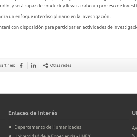
udio, y será capaz de conducir y llevar a cabo un proceso de invest
drá un enfoque interdisciplinario en la investigación.
tará con disposición para participar en actividades de investigac
rtir en:
Otras redes
Enlaces de Interés
U
Departamento de Humanidades
Av
Sa
Universidad de la Experiencia - UNEX