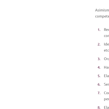
Asimismo
competen
Rec
co
Ide
etc
Or
Har
Ela
Ser
Con
per
Ela