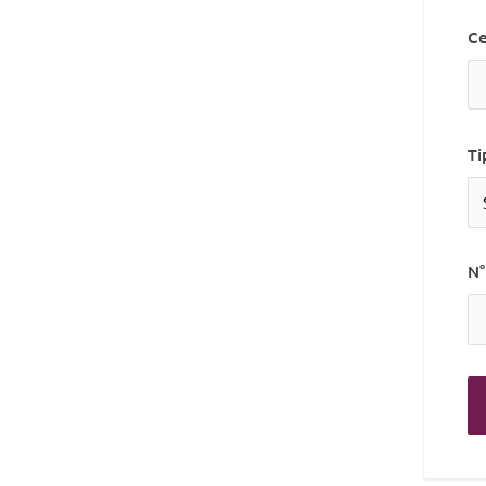
Ce
Ti
N°