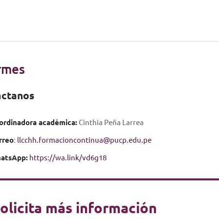
rmes
áctanos
ordinadora académica:
Cinthia Peña Larrea
rreo
:
llcchh.formacioncontinua@pucp.edu.pe
atsApp:
https://wa.link/vd6g18
olicita más información