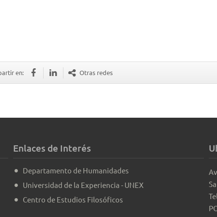
rtir en:
Otras redes
Enlaces de Interés
U
Departamento de Humanidades
Av
Sa
Universidad de la Experiencia - UNEX
Te
Centro de Estudios Filosóficos
PO