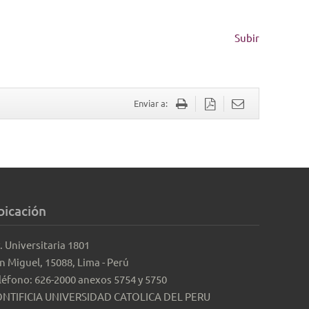
Subir
Enviar a:
bicación
. Universitaria 1801
n Miguel, 15088, Lima - Perú
léfono: 626-2000 anexos 5754 y 5750
NTIFICIA UNIVERSIDAD CATOLICA DEL PERU