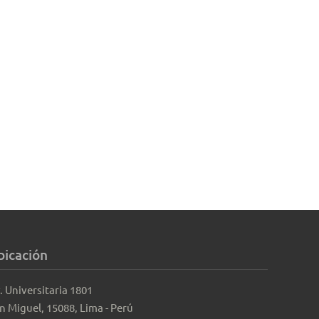
bicación
. Universitaria 1801
n Miguel, 15088, Lima - Perú