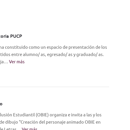
toria PUCP
 ha constituido como un espacio de presentación de los
utidos entre alumno/ as, egresado/ as y graduado/ as.
neja…
Ver más
fo
usión Estudiantil (OBIE) organiza e invita a las y los
de dibujo “Creación del personaje animado OBIE en
 de Letras…
Ver más