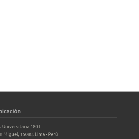
bicación
. Universitaria 1801
n Miguel, 15088, Lima - Perú