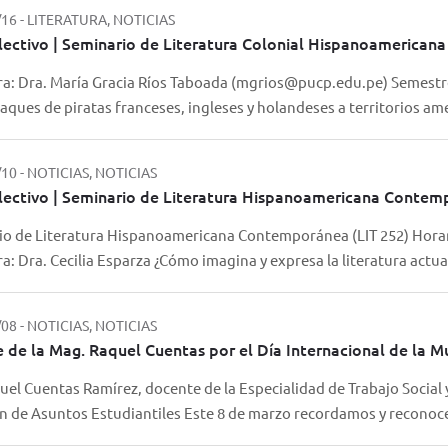
/16
-
LITERATURA, NOTICIAS
lectivo | Seminario de Literatura Colonial Hispanoamericana 
a: Dra. María Gracia Ríos Taboada (mgrios@pucp.edu.pe) Semestre 2
taques de piratas franceses, ingleses y holandeses a territorios 
/10
-
NOTICIAS, NOTICIAS
lectivo | Seminario de Literatura Hispanoamericana Contem
o de Literatura Hispanoamericana Contemporánea (LIT 252) Horario:
a: Dra. Cecilia Esparza ¿Cómo imagina y expresa la literatura ac
/08
-
NOTICIAS, NOTICIAS
 de la Mag. Raquel Cuentas por el Día Internacional de la M
uel Cuentas Ramírez, docente de la Especialidad de Trabajo Social y 
n de Asuntos Estudiantiles Este 8 de marzo recordamos y reconoc