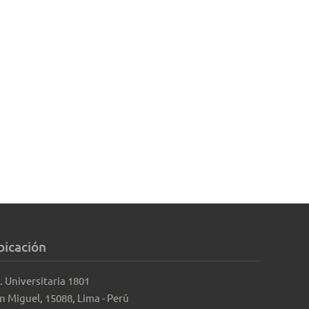
bicación
. Universitaria 1801
n Miguel, 15088, Lima - Perú