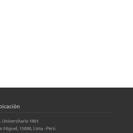
bicación
. Universitaria 1801
n Miguel, 15088, Lima - Perú