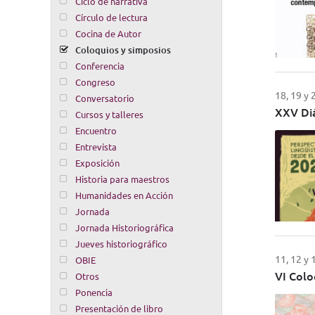
Ciclo de narrativa
Círculo de lectura
Cocina de Autor
Coloquios y simposios
Conferencia
Congreso
18, 19 y
Conversatorio
XXV Diá
Cursos y talleres
Encuentro
Entrevista
Exposición
Historia para maestros
Humanidades en Acción
Jornada
Jornada Historiográfica
Jueves historiográfico
11, 12 y
OBIE
VI Colo
Otros
Ponencia
Presentación de libro