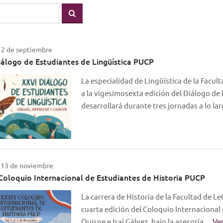
 12 de septiembre
álogo de Estudiantes de Lingüística PUCP
La especialidad de Lingüística de la Facul
a la vigesimosexta edición del Diálogo de 
desarrollará durante tres jornadas a lo l
l 13 de noviembre
oloquio Internacional de Estudiantes de Historia PUCP
La carrera de Historia de la Facultad de Le
cuarta edición del Coloquio Internacional
Quispe e Isaí Gálvez, bajo la asesoría…
Ve