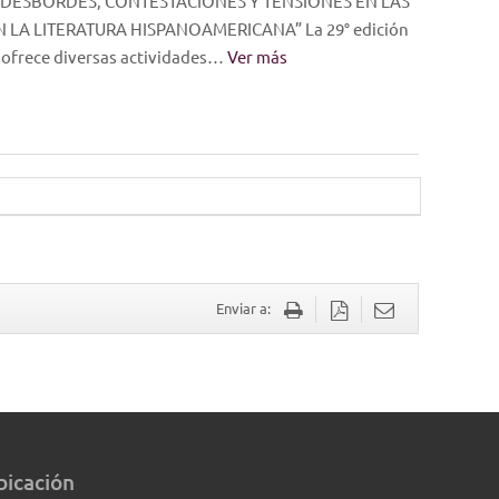
S: DESBORDES, CONTESTACIONES Y TENSIONES EN LAS
LA LITERATURA HISPANOAMERICANA” La 29° edición
a ofrece diversas actividades…
Ver más
Enviar a:
bicación