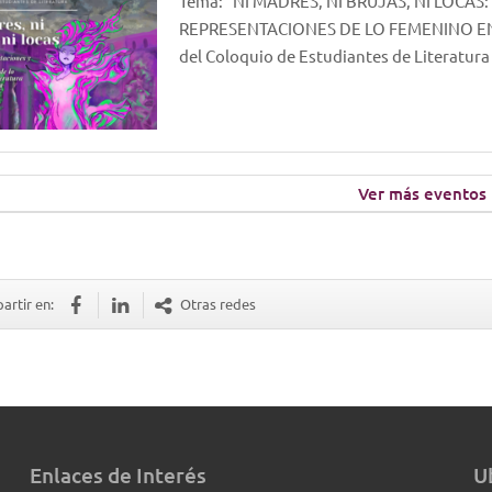
Tema: “NI MADRES, NI BRUJAS, NI LOCA
REPRESENTACIONES DE LO FEMENINO EN 
del Coloquio de Estudiantes de Literatur
Ver más eventos
rtir en:
Otras redes
Enlaces de Interés
U