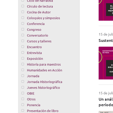
Ciclo de narrativa
Círculo de lectura
Cocina de Autor
Coloquios y simposios
Conferencia
Congreso
15 de jul
Conversatorio
Sustent
Cursos y talleres
Encuentro
Entrevista
Exposición
Historia para maestros
Humanidades en Acción
Jornada
Jornada Historiográfica
Jueves historiográfico
15 de jul
OBIE
Un anál
Otros
período
Ponencia
Presentación de libro