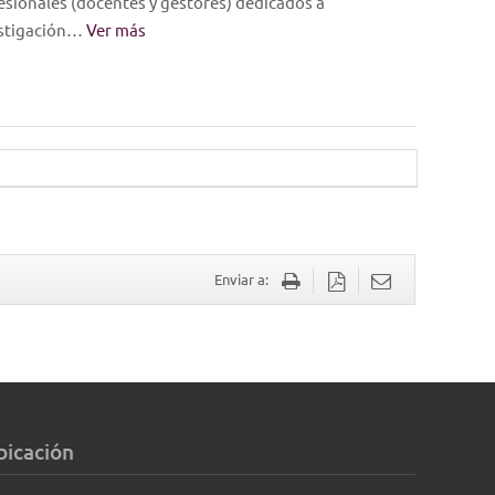
fesionales (docentes y gestores) dedicados a
vestigación…
Ver más
Enviar a:
bicación