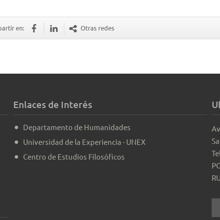
rtir en:
Otras redes
Enlaces de Interés
U
Departamento de Humanidades
Av
Sa
Universidad de la Experiencia - UNEX
Te
Centro de Estudios Filosóficos
PO
RU