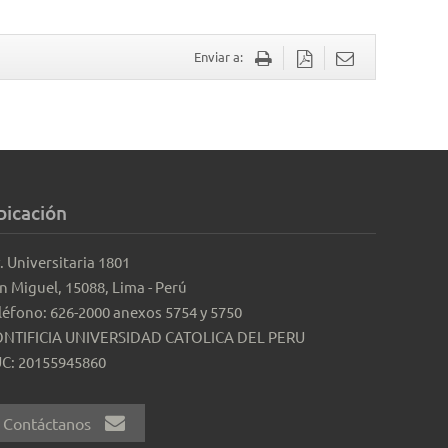
Enviar a:
bicación
. Universitaria 1801
n Miguel, 15088, Lima - Perú
léfono: 626-2000 anexos 5754 y 5750
NTIFICIA UNIVERSIDAD CATOLICA DEL PERU
C: 20155945860
Contáctanos